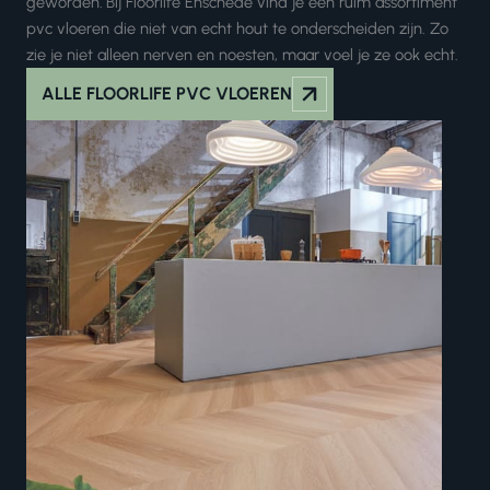
geworden
.
Bij Floorlife Enschede vind je een ruim assortiment
pvc vloeren die niet van echt hout te onderscheiden zijn. Zo
zie je niet alleen nerven en noesten, maar voel je ze ook echt.
ALLE FLOORLIFE PVC VLOEREN