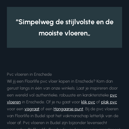
“Simpelweg de stijlvolste en de
mooiste vloeren„
Pvc vloeren in Enschede
Wil jij een Floorlife pvc vloer kopen in Enschede? Kom dan
gerust langs in één van onze winkels. Laat je inspireren door
een wereld vol authentieke, robuuste en karakteristieke
pvc
vloeren
in Enschede. Of je nu gaat voor
klik pvc
of
plak pvc
voor een
visgraat
of een
Hongaarse punt
. Bij de pvc vloeren
van Floorlife in Budel spat het vakmanschap letterlijk van de
vloer af. Pvc vloeren in Budel zijn bijzonder levensecht