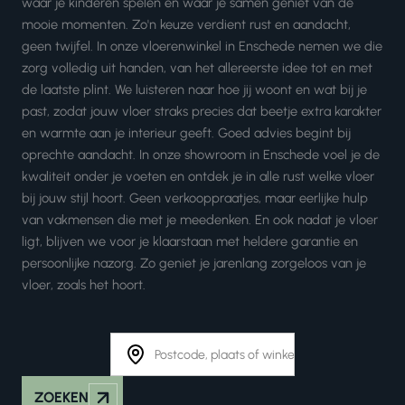
waar je kinderen spelen en waar je samen geniet van de
mooie momenten. Zo'n keuze verdient rust en aandacht,
geen twijfel. In onze vloerenwinkel in Enschede nemen we die
zorg volledig uit handen, van het allereerste idee tot en met
de laatste plint. We luisteren naar hoe jij woont en wat bij je
past, zodat jouw vloer straks precies dat beetje extra karakter
en warmte aan je interieur geeft. Goed advies begint bij
oprechte aandacht. In onze showroom in Enschede voel je de
kwaliteit onder je voeten en ontdek je in alle rust welke vloer
bij jouw stijl hoort. Geen verkooppraatjes, maar eerlijke hulp
van vakmensen die met je meedenken. En ook nadat je vloer
ligt, blijven we voor je klaarstaan met heldere garantie en
persoonlijke nazorg. Zo geniet je jarenlang zorgeloos van je
vloer, zoals het hoort.
ZOEKEN