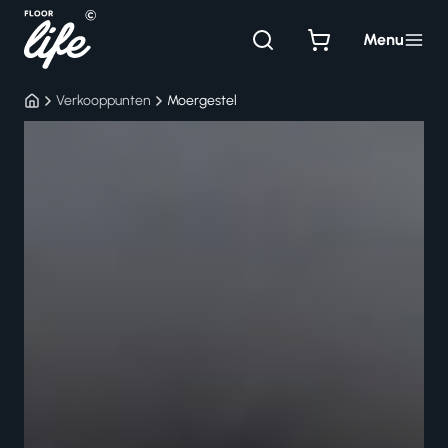
Ga
naar
Menu
de
inhoud
Verkooppunten
Moergestel