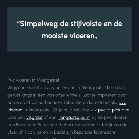
“Simpelweg de stijlvolste en de
mooiste vloeren„
Pvc vloeren in Moergestel
Wil jij een Floorlife pvc vloer kopen in Moergestel? Kom dan
gerust langs in één van onze winkels. Laat je inspireren door
een wereld vol authentieke, robuuste en karakteristieke
pvc
vloeren
in Moergestel. Of je nu gaat voor
klik pvc
of
plak pvc
voor een
visgraat
of een
Hongaarse punt
. Bij de pvc vloeren
van Floorlife in Budel spat het vakmanschap letterlijk van de
vloer af. Pvc vloeren in Budel zijn bijzonder levensecht