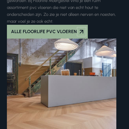
geworden
.
Bij Floorlife Moergestel vind je een ruim
assortiment pvc vloeren die niet van echt hout te
onderscheiden zijn. Zo zie je niet alleen nerven en noesten,
maar voel je ze ook echt.
ALLE FLOORLIFE PVC VLOEREN