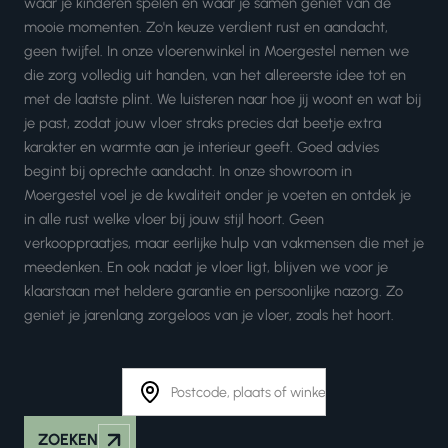
waar je kinderen spelen en waar je samen geniet van de
mooie momenten. Zo'n keuze verdient rust en aandacht,
geen twijfel. In onze vloerenwinkel in Moergestel nemen we
die zorg volledig uit handen, van het allereerste idee tot en
met de laatste plint. We luisteren naar hoe jij woont en wat bij
je past, zodat jouw vloer straks precies dat beetje extra
karakter en warmte aan je interieur geeft. Goed advies
begint bij oprechte aandacht. In onze showroom in
Moergestel voel je de kwaliteit onder je voeten en ontdek je
in alle rust welke vloer bij jouw stijl hoort. Geen
verkooppraatjes, maar eerlijke hulp van vakmensen die met je
meedenken. En ook nadat je vloer ligt, blijven we voor je
klaarstaan met heldere garantie en persoonlijke nazorg. Zo
geniet je jarenlang zorgeloos van je vloer, zoals het hoort.
ZOEKEN