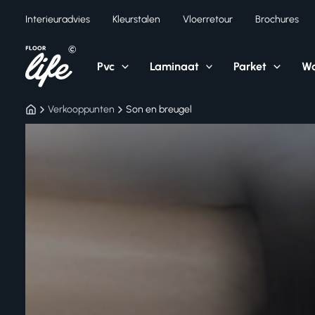
Ga
Interieuradvies
Kleurstalen
Vloerretour
Brochures
naar
de
inhoud
Pvc
Laminaat
Parket
Wa
Verkooppunten
Son en breugel