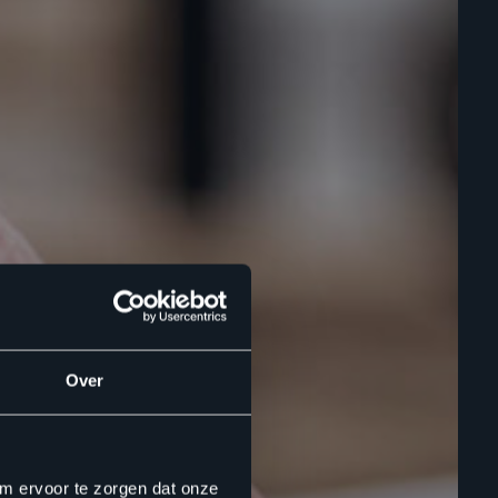
Over
om ervoor te zorgen dat onze