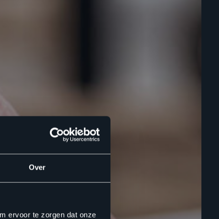
Over
om ervoor te zorgen dat onze