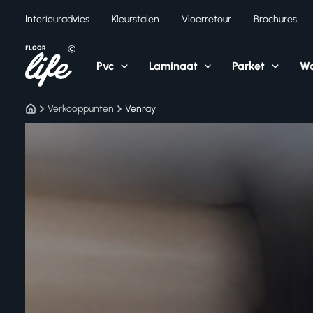
Ga
Interieuradvies
Kleurstalen
Vloerretour
Brochures
naar
de
inhoud
Pvc
Laminaat
Parket
Wa
Verkooppunten
Venray