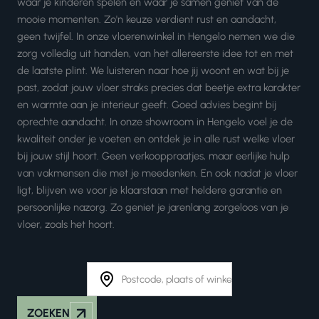
waar je kinderen spelen en waar je samen geniet van de
mooie momenten. Zo'n keuze verdient rust en aandacht,
geen twijfel. In onze vloerenwinkel in Hengelo nemen we die
zorg volledig uit handen, van het allereerste idee tot en met
de laatste plint. We luisteren naar hoe jij woont en wat bij je
past, zodat jouw vloer straks precies dat beetje extra karakter
en warmte aan je interieur geeft. Goed advies begint bij
oprechte aandacht. In onze showroom in Hengelo voel je de
kwaliteit onder je voeten en ontdek je in alle rust welke vloer
bij jouw stijl hoort. Geen verkooppraatjes, maar eerlijke hulp
van vakmensen die met je meedenken. En ook nadat je vloer
ligt, blijven we voor je klaarstaan met heldere garantie en
persoonlijke nazorg. Zo geniet je jarenlang zorgeloos van je
vloer, zoals het hoort.
ZOEKEN