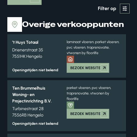
Filter op
Overige verkooppunten
’t Huys Totaal
laminaat vloeren, parket vloeren,
pvc vloeren, traprenovatie,
Drienerstraat 35
vtwonen by floorlife
7551HK Hengelo
BEZOEK WEBSITE
Openingstijden niet bekend
Ten Brummelhuis
parket vloeren, pvc vloeren,
traprenovatie, vtwonen by
Woning- en
floorlife
Projectinrichting B.V.
Turbinestraat 28
BEZOEK WEBSITE
7556RB Hengelo
Openingstijden niet bekend