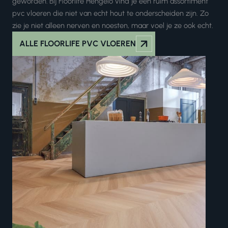
geworden
.
Bij Floorlife Hengelo vind je een ruim assortiment
pvc vloeren die niet van echt hout te onderscheiden zijn. Zo
zie je niet alleen nerven en noesten, maar voel je ze ook echt.
ALLE FLOORLIFE PVC VLOEREN