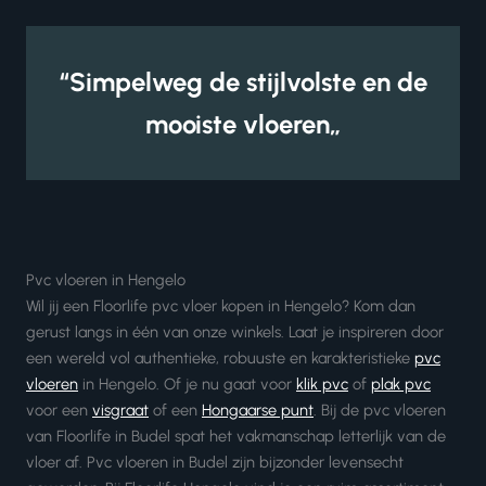
“Simpelweg de stijlvolste en de
mooiste vloeren„
Pvc vloeren in Hengelo
Wil jij een Floorlife pvc vloer kopen in Hengelo? Kom dan
gerust langs in één van onze winkels. Laat je inspireren door
een wereld vol authentieke, robuuste en karakteristieke
pvc
vloeren
in Hengelo. Of je nu gaat voor
klik pvc
of
plak pvc
voor een
visgraat
of een
Hongaarse punt
. Bij de pvc vloeren
van Floorlife in Budel spat het vakmanschap letterlijk van de
vloer af. Pvc vloeren in Budel zijn bijzonder levensecht