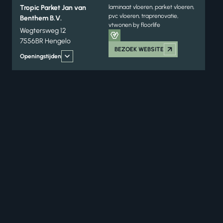
Tropic Parket Jan van
laminaat vloeren, parket vloeren,
pvc vloeren, traprenovatie,
Benthem B.V.
vtwonen by floorlife
Wegtersweg 12
7556BR Hengelo
BEZOEK WEBSITE
Openingstijden