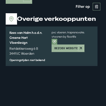
Filter op
Overige verkooppunten
Kees van Halm h.o.d.n.
pvc vloeren, traprenovatie,
vtwonen by floorlife
Groene Hart
Vloerdesign
Rietdekkersweg 6 B
BEZOEK WEBSITE
3449JC Woerden
Openingstijden niet bekend