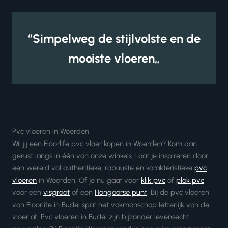
“Simpelweg de stijlvolste en de
mooiste vloeren„
Pvc vloeren in Woerden
Wil jij een Floorlife pvc vloer kopen in Woerden? Kom dan
gerust langs in één van onze winkels. Laat je inspireren door
een wereld vol authentieke, robuuste en karakteristieke
pvc
vloeren
in Woerden. Of je nu gaat voor
klik pvc
of
plak pvc
voor een
visgraat
of een
Hongaarse punt
. Bij de pvc vloeren
van Floorlife in Budel spat het vakmanschap letterlijk van de
vloer af. Pvc vloeren in Budel zijn bijzonder levensecht