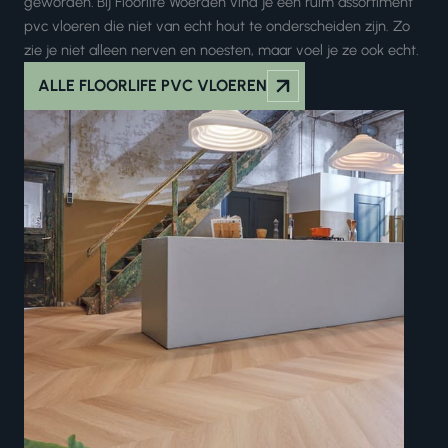
geworden
.
Bij Floorlife Woerden vind je een ruim assortiment
pvc vloeren die niet van echt hout te onderscheiden zijn. Zo
zie je niet alleen nerven en noesten, maar voel je ze ook echt.
ALLE FLOORLIFE PVC VLOEREN