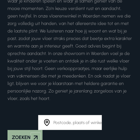
waar je kinderen spelen en waar je samen geniet van de
mooie momenten. Zo'n keuze verdient rust en aandacht,
geen twijfel. In onze vloerenwinkel in Woerden nemen we die
zorg volledig uit handen, van het allereerste idee tot en met
de laatste plint. We luisteren naar hoe jij woont en wat bij je
past, zodat jouw vloer straks precies dat beetje extra karakter
en warmte aan je interieur geeft. Goed advies begint bij
oprechte aandacht. In onze showroom in Woerden voel je de
kwaliteit onder je voeten en ontdek je in alle rust welke vloer
bij jouw stijl hoort. Geen verkooppraatjes, maar eerlijke hulp
van vakmensen die met je meedenken. En ook nadat je vloer
ligt, blijven we voor je klaarstaan met heldere garantie en
persoonlijke nazorg. Zo geniet je jarenlang zorgeloos van je
vloer, zoals het hoort.
ZOEKEN