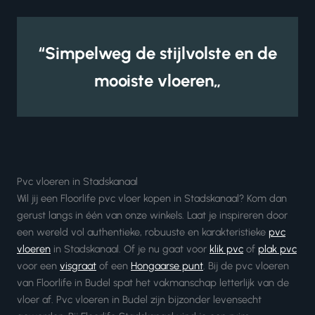
“Simpelweg de stijlvolste en de
mooiste vloeren„
Pvc vloeren in Stadskanaal
Wil jij een Floorlife pvc vloer kopen in Stadskanaal? Kom dan
gerust langs in één van onze winkels. Laat je inspireren door
een wereld vol authentieke, robuuste en karakteristieke
pvc
vloeren
in Stadskanaal. Of je nu gaat voor
klik pvc
of
plak pvc
voor een
visgraat
of een
Hongaarse punt
. Bij de pvc vloeren
van Floorlife in Budel spat het vakmanschap letterlijk van de
vloer af. Pvc vloeren in Budel zijn bijzonder levensecht