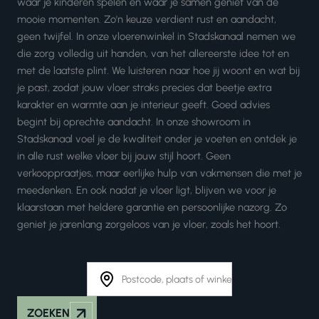
waar je kinderen spelen en waar je samen geniet van de
mooie momenten. Zo'n keuze verdient rust en aandacht,
geen twijfel. In onze vloerenwinkel in Stadskanaal nemen we
die zorg volledig uit handen, van het allereerste idee tot en
met de laatste plint. We luisteren naar hoe jij woont en wat bij
je past, zodat jouw vloer straks precies dat beetje extra
karakter en warmte aan je interieur geeft. Goed advies
begint bij oprechte aandacht. In onze showroom in
Stadskanaal voel je de kwaliteit onder je voeten en ontdek je
in alle rust welke vloer bij jouw stijl hoort. Geen
verkooppraatjes, maar eerlijke hulp van vakmensen die met je
meedenken. En ook nadat je vloer ligt, blijven we voor je
klaarstaan met heldere garantie en persoonlijke nazorg. Zo
geniet je jarenlang zorgeloos van je vloer, zoals het hoort.
ZOEKEN