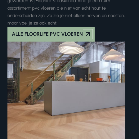
geworden
.
Bij Floorlife Stadskanaal vind je een ruim
assortiment pvc vloeren die niet van echt hout te
onderscheiden zijn. Zo zie je niet alleen nerven en noesten,
maar voel je ze ook echt.
ALLE FLOORLIFE PVC VLOEREN