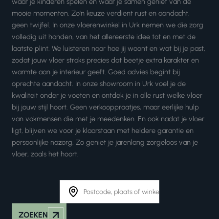
waar je kinderen spelen en waar je samen geniet van de
mooie momenten. Zo'n keuze verdient rust en aandacht,
geen twijfel. In onze vloerenwinkel in Urk nemen we die zorg
volledig uit handen, van het allereerste idee tot en met de
laatste plint. We luisteren naar hoe jij woont en wat bij je past,
zodat jouw vloer straks precies dat beetje extra karakter en
warmte aan je interieur geeft. Goed advies begint bij
oprechte aandacht. In onze showroom in Urk voel je de
kwaliteit onder je voeten en ontdek je in alle rust welke vloer
bij jouw stijl hoort. Geen verkooppraatjes, maar eerlijke hulp
van vakmensen die met je meedenken. En ook nadat je vloer
ligt, blijven we voor je klaarstaan met heldere garantie en
persoonlijke nazorg. Zo geniet je jarenlang zorgeloos van je
vloer, zoals het hoort.
ZOEKEN