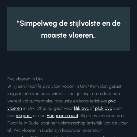
“Simpelweg de stijlvolste en de
mooiste vloeren„
Pvc vloeren in Urk
Wil jij een Floorlife pvc vloer kopen in Urk? Kom dan gerust
langs in één van onze winkels. Laat je inspireren door een
wereld vol authentieke, robuuste en karakteristieke
pvc
vloeren
in Urk. Of je nu gaat voor
klik pvc
of
plak pvc
voor
een
visgraat
of een
Hongaarse punt
. Bij de pvc vloeren van
Floorlife in Budel spat het vakmanschap letterlijk van de vloer
af. Pvc vloeren in Budel zijn bijzonder levensecht