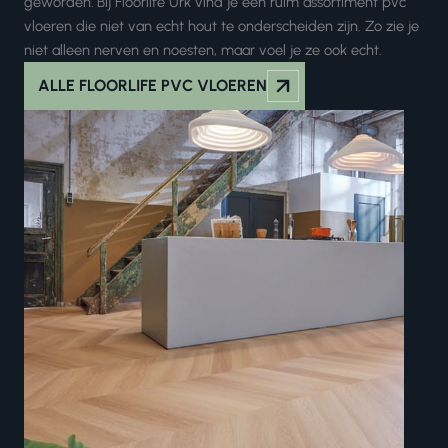
geworden
.
Bij Floorlife Urk vind je een ruim assortiment pvc
vloeren die niet van echt hout te onderscheiden zijn. Zo zie je
niet alleen nerven en noesten, maar voel je ze ook echt.
ALLE FLOORLIFE PVC VLOEREN